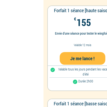
Forfait 1 séance [haute sais
155
€
155
Envie d'une séance pour tester le wingfoi
Valable 12 mois
Je me lance !
Valable tous les jours pendant les vac
d'été
Durée 2h00
Forfait 1 séance [basse sais