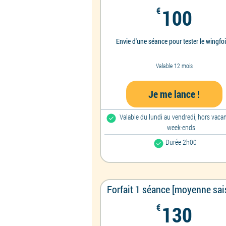
100
€
100
Envie d'une séance pour tester le wingfoi
Valable 12 mois
Je me lance !
Valable du lundi au vendredi, hors vaca
week-ends
Durée 2h00
Forfait 1 séance [moyenne sai
130
€
130