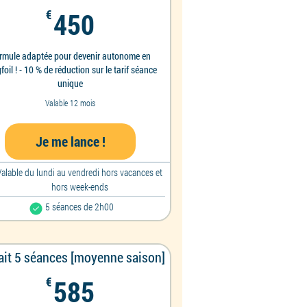
450€
€
450
rmule adaptée pour devenir autonome en
foil ! - 10 % de réduction sur le tarif séance
unique
Valable 12 mois
Je me lance !
Valable du lundi au vendredi hors vacances et
hors week-ends
5 séances de 2h00
ait 5 séances [moyenne saison]
585€
€
585