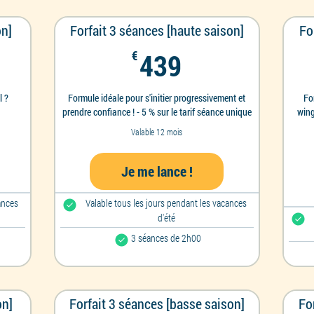
on]
Forfait 3 séances [haute saison]
Fo
€
439€
€
439
l ?
Formule idéale pour s'initier progressivement et
Fo
prendre confiance ! - 5 % sur le tarif séance unique
wing
Valable 12 mois
Je me lance !
ances
Valable tous les jours pendant les vacances
d'été
3 séances de 2h00
on]
Forfait 3 séances [basse saison]
Fo