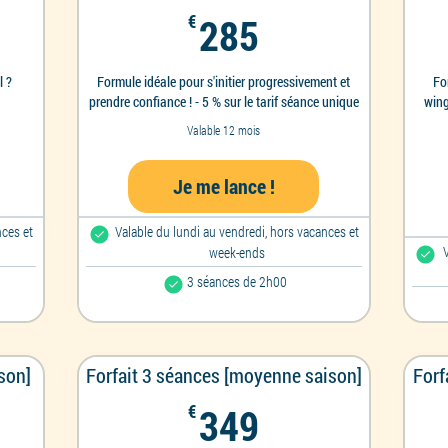
€
285€
€
285
l ?
Formule idéale pour s'initier progressivement et
Fo
prendre confiance ! - 5 % sur le tarif séance unique
wing
Valable 12 mois
Je me lance !
nces et
Valable du lundi au vendredi, hors vacances et
week-ends
3 séances de 2h00
son]
Forfait 3 séances [moyenne saison]
Forf
€
349€
€
349