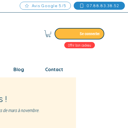
Avis Google 5/5
07.88.83.38.52
Se connecter
Offrir bon cadeau
Blog
Contact
 !
urs de mars à novembre.