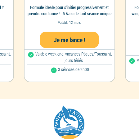
l ?
Formule idéale pour s'initier progressivement et
Fo
prendre confiance ! - 5 % sur le tarif séance unique
wing
Valable 12 mois
Je me lance !
ssaint,
Valable week-end, vacances Pâques/Toussaint,
V
jours fériés
3 séances de 2h00