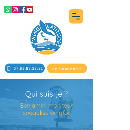
se connecter
07.88.83.38.52
Qui suis-je ?
Benjamin, moniteur
spécialisé wingfoil